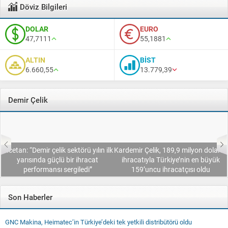
Döviz Bilgileri
DOLAR
EURO
47,7111
55,1881
ALTIN
BİST
6.660,55
13.779,39
Demir Çelik
k
Kardemir Çelik, 189,9 milyon dolarlık
ihracatıyla Türkiye’nin en büyük
Erdemir, Çelik ve Yaşam Heykel
159’uncu ihracatçısı oldu
Yarışması’nı 9’uncu kez düzenledi
Son Haberler
GNC Makina, Heimatec’in Türkiye’deki tek yetkili distribütörü oldu