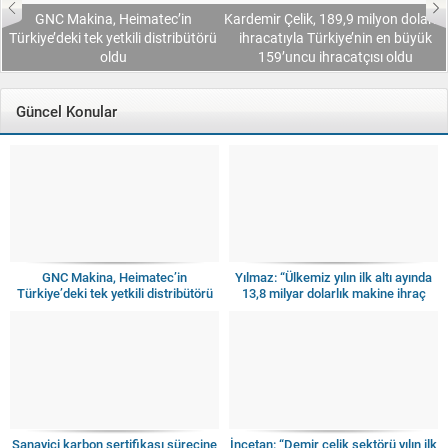
Kardemir Çelik, 189,9 milyon dolarlık
ü
ihracatıyla Türkiye’nin en büyük
IAS, Factory Innovation Awards’ta
159’uncu ihracatçısı oldu
Altın Ödül ile döndü
Güncel Konular
GNC Makina, Heimatec’in
Yılmaz: “Ülkemiz yılın ilk altı ayında
Türkiye’deki tek yetkili distribütörü
13,8 milyar dolarlık makine ihraç
oldu
etti”
Sanayici karbon sertifikası sürecine
İncetan: “Demir çelik sektörü yılın ilk