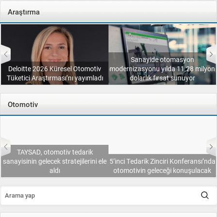
Araştırma
Sanayide otomasyon
modernizasyonu yılda 11,28 milyon
EY, Endüstrilerin Geleceği 2025
dolarlık fırsat sunuyor
Araştırması’nın sonuçlarını açıkladı
Otomotiv
5’inci Tedarik Zinciri Konferansı’nda
Otokar’ın ürettiği ilk Mercedes-Benz
otomotivin geleceği konuşulacak
Conecto banttan indirildi