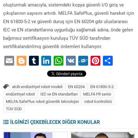
oluşturmak amacıyla, sistemdeki kopya güvenli I/O giriş ve
çıkışlarının sayısını artırdı. MELFA SafePlus, güvenli hareket için
EN 61800-5-2 ve güvenli duruş için EN 60204 gibi uluslararası
IEC ve EN standartlarına uygunluğu sağlamak adına, önde gelen
bağımsız sertifikasyon kuruluşu TÜV SÜD tarafından
sertifikalandırılmış güvenlik önlemleri kullanıyor.
Email
Blogger
Tumblr
LinkedIn
WhatsApp
VK
Folkd
Pinteres
Share
akıllı endüstriyel robot modeli
EN 60204
EN 61800-5-2
endüstriyel robot
IEC ve EN standartları
MELFA FR serisi
MELFA SafePlus robot güvenlik teknolojisi
robot kontrolörü
TÜV SÜD
İLGİNİZİ ÇEKEBİLECEK DİĞER KONULAR