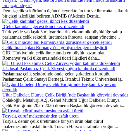
Tosyalı: “Demir-çelik sektörü hem üretimde hem ihracatta istikrarlı
bir çizgi izliyor”
Demir-çelik sektörünün üçüncü çeyrekte üretim ve ihracatta istikrarlı
bir çizgi izlediğini belirten ADMİB (Akdeniz Demir...
‘Çelik kadınlar’ gecesi ikinci kez düzenlendi
Türkiye’de yaklaşık 5 milyar dolarlık ekonomik büyüklüğe sahip
paslanmaz çelik sektörü, üretimden ihracata, satıştan yönetime...
Çelik ihracatçıları Romanya’da görüşmeler gerçekleştirdi
ÇİB, Türkiye’nin çelik ihracatında en büyük pazarı olan
Romanya’ya iki ülke arasındaki ticari ilişkileri daha...
I. Ulusal Paslanmaz Çelik Zirvesi yoğun katılımla düzenlendi
Paslanmaz çelik sektöründe önde gelen şirketlerin kurduğu
Paslanmaz Çelik Sanayi Derneği, İstanbul Teknik Üniversitesi iş...
Uğur Dalbeler, Dünya Çelik Birliği’nde Başkanlık görevini devraldı
Çolakoğlu Metalurji A.Ş. Genel Müdürü Uğur Dalbeler, Dünya
Çelik Birliği’nin 2025-2026 dönemi Başkanlık görevini devraldı....
Tosyalı, cüruf malzemesinden asfalt üretti
Tosyalı, demir-çelik üretiminde bir yan ürün olan cüruf
malzemesinden asfalt üretti. Tosyalı Harsco tarafından yoğun...