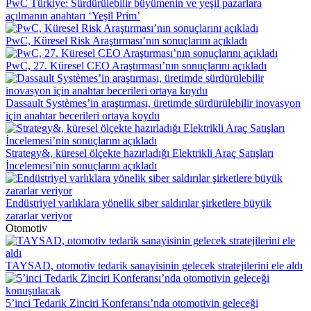
PwC Türkiye: Sürdürülebilir büyümenin ve yeşil pazarlara
açılmanın anahtarı ‘Yeşil Prim’
PwC, Küresel Risk Araştırması’nın sonuçlarını açıkladı
PwC, 27. Küresel CEO Araştırması’nın sonuçlarını açıkladı
Dassault Systèmes’in araştırması, üretimde sürdürülebilir inovasyon
için anahtar becerileri ortaya koydu
Strategy&, küresel ölçekte hazırladığı Elektrikli Araç Satışları
İncelemesi’nin sonuçlarını açıkladı
Endüstriyel varlıklara yönelik siber saldırılar şirketlere büyük
zararlar veriyor
Otomotiv
TAYSAD, otomotiv tedarik sanayisinin gelecek stratejilerini ele aldı
5’inci Tedarik Zinciri Konferansı’nda otomotivin geleceği