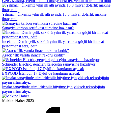
GNC Makina, Heimatec’in Türkiye’deki tek yetkili distribütörü oldu
Yılmaz: “Ülkemiz yılın ilk altı ayında 13,8 milyar dolarlık makine
ihraç etti”
Sanayici karbon sertifikası sürecine hazır mı?
İncetan: “Demir çelik sektörü yılın ilk yarısında güçlü bir ihracat
performansı sergiledi”
Aracı: “İlk yarıda ihracat rekoru kırdık”
Schneider Electric, gençleri geleceğin sanayisine hazırlıyor
EXPO3D İstanbul, 17 Eylül’de kapılarını açacak
İmalat sanayiinde sürdürülebilir büyüme için yüksek teknolojinin
payını artırmalıyız
Makine Haber 2025