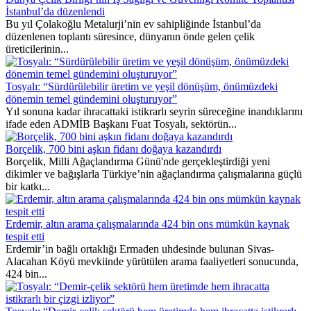
İstanbul’da düzenlendi
Bu yıl Çolakoğlu Metalurji’nin ev sahipliğinde İstanbul’da
düzenlenen toplantı süresince, dünyanın önde gelen çelik
üreticilerinin...
Tosyalı: “Sürdürülebilir üretim ve yeşil dönüşüm, önümüzdeki
dönemin temel gündemini oluşturuyor”
Yıl sonuna kadar ihracattaki istikrarlı seyrin süreceğine inandıklarını
ifade eden ADMİB Başkanı Fuat Tosyalı, sektörün...
Borçelik, 700 bini aşkın fidanı doğaya kazandırdı
Borçelik, Milli Ağaçlandırma Günü'nde gerçekleştirdiği yeni
dikimler ve bağışlarla Türkiye’nin ağaçlandırma çalışmalarına güçlü
bir katkı...
Erdemir, altın arama çalışmalarında 424 bin ons mümkün kaynak
tespit etti
Erdemir’in bağlı ortaklığı Ermaden uhdesinde bulunan Sivas-
Alacahan Köyü mevkiinde yürütülen arama faaliyetleri sonucunda,
424 bin...