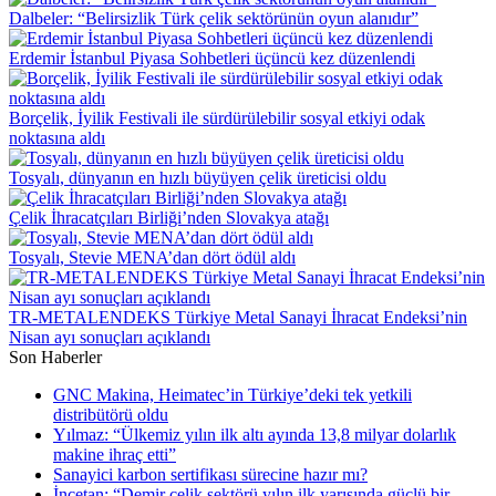
Dalbeler: “Belirsizlik Türk çelik sektörünün oyun alanıdır”
Erdemir İstanbul Piyasa Sohbetleri üçüncü kez düzenlendi
Borçelik, İyilik Festivali ile sürdürülebilir sosyal etkiyi odak
noktasına aldı
Tosyalı, dünyanın en hızlı büyüyen çelik üreticisi oldu
Çelik İhracatçıları Birliği’nden Slovakya atağı
Tosyalı, Stevie MENA’dan dört ödül aldı
TR-METALENDEKS Türkiye Metal Sanayi İhracat Endeksi’nin
Nisan ayı sonuçları açıklandı
Son Haberler
GNC Makina, Heimatec’in Türkiye’deki tek yetkili
distribütörü oldu
Yılmaz: “Ülkemiz yılın ilk altı ayında 13,8 milyar dolarlık
makine ihraç etti”
Sanayici karbon sertifikası sürecine hazır mı?
İncetan: “Demir çelik sektörü yılın ilk yarısında güçlü bir