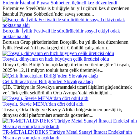
Erdemir İstanbul Piyasa Sohbetleri üçüncü kez düzenlendi
Erdemir ve SteelOrbis iş birliğiyle bu yıl üçüncü kez düzenlenen
İstanbul Piyasa Sohbetleri’nde; savaş sonrası...
Borçelik, İyilik Festivali ile sürdürülebilir sosyal etkiyi odak
noktasına aldı
Borusan Grup şirketlerinden Borçelik, bu yıl ilk kez düzenlenen
İyilik Festivali’ni hayata geçirdi. Gönüllü çalışanların...
Tosyalı, dünyanın en hızlı büyüyen çelik üreticisi oldu
Dünya Çelik Birliği’nin açıkladığı üretim verilerine göre Tosyalı,
2025’te 12,11 milyon tonluk ham çelik üretimiyle...
Çelik İhracatçıları Birliği’nden Slovakya atağı
ÇİB, Türkiye ile Slovakya arasındaki ticari ilişkileri güçlendirmek
ve Türk çelik sektörünün Orta Avrupa’daki etkinliğini...
Tosyalı, Stevie MENA’dan dört ödül aldı
Tosyalı, Orta Doğu ve Kuzey Afrika bölgesinin en prestijli iş
dünyası ödül platformları arasında gösterilen...
TR-METALENDEKS Türkiye Metal Sanayi İhracat Endeksi’nin
Nisan ayı sonuçları açıklandı