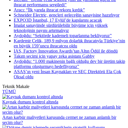
ihracat performansı sergiledi”
Aracı: “İlk yarıda ihracat rekoru kırdık”
Schneider Electric, gençleri geleceğin sanayisine hazırlıyor
EXPO3D İstanbul, 17 Eylül’de kapılarını açacak
İmalat sanayiinde sürdürülebilir büyüme için yüksek
teknolojinin payını artırmalıyız
Aydoğdu: “Sektörde kademeli toparlanma bekliyoruz”
Kardemir Çelik, 189,9 milyon dolarlık ihracatıyla Türkiye’nin
en büyük 159’uncu ihracatçısı oldu
IAS, Factory Innovation Awards’tan Altın Ödül ile döndü
Takım seçimi için yapay zeka asistanı Gabby
Aydoğdu: “1.000 makinenin bağlı olduğu dev bir üretim takip
platformu oluşturmayı hedefliyoruz”
ASAŞ’ın yeni İnsan Kaynakları ve SEÇ Direktörü Ela Çok
Oksal oldu
Teknik Makale
TÜMÜ
Kaynak dumanı kontrol altında
Artan karbür maliyetleri karşısında cermet ne zaman anlamlı bir
seçim olur?