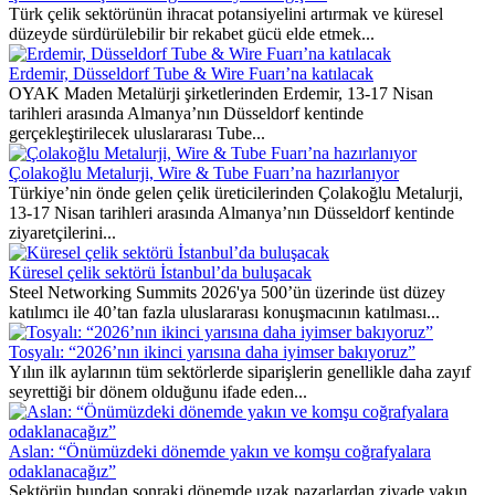
Türk çelik sektörünün ihracat potansiyelini artırmak ve küresel
düzeyde sürdürülebilir bir rekabet gücü elde etmek...
Erdemir, Düsseldorf Tube & Wire Fuarı’na katılacak
OYAK Maden Metalürji şirketlerinden Erdemir, 13-17 Nisan
tarihleri arasında Almanya’nın Düsseldorf kentinde
gerçekleştirilecek uluslararası Tube...
Çolakoğlu Metalurji, Wire & Tube Fuarı’na hazırlanıyor
Türkiye’nin önde gelen çelik üreticilerinden Çolakoğlu Metalurji,
13-17 Nisan tarihleri arasında Almanya’nın Düsseldorf kentinde
ziyaretçilerini...
Küresel çelik sektörü İstanbul’da buluşacak
Steel Networking Summits 2026'ya 500’ün üzerinde üst düzey
katılımcı ile 40’tan fazla uluslararası konuşmacının katılması...
Tosyalı: “2026’nın ikinci yarısına daha iyimser bakıyoruz”
Yılın ilk aylarının tüm sektörlerde siparişlerin genellikle daha zayıf
seyrettiği bir dönem olduğunu ifade eden...
Aslan: “Önümüzdeki dönemde yakın ve komşu coğrafyalara
odaklanacağız”
Sektörün bundan sonraki dönemde uzak pazarlardan ziyade yakın