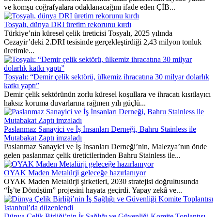
ve komşu coğrafyalara odaklanacağını ifade eden ÇİB...
Tosyalı, dünya DRI üretim rekorunu kırdı
Türkiye’nin küresel çelik üreticisi Tosyalı, 2025 yılında
Cezayir’deki 2.DRI tesisinde gerçekleştirdiği 2,43 milyon tonluk
üretimle...
Tosyalı: “Demir çelik sektörü, ülkemiz ihracatına 30 milyar dolarlık
katkı yaptı”
Demir çelik sektörünün zorlu küresel koşullara ve ihracatı kısıtlayıcı
haksız koruma duvarlarına rağmen yılı güçlü...
Paslanmaz Sanayici ve İş İnsanları Derneği, Bahru Stainless ile
Mutabakat Zaptı imzaladı
Paslanmaz Sanayici ve İş İnsanları Derneği’nin, Malezya’nın önde
gelen paslanmaz çelik üreticilerinden Bahru Stainless ile...
OYAK Maden Metalürji geleceğe hazırlanıyor
OYAK Maden Metalürji şirketleri, 2030 stratejisi doğrultusunda
“İş’te Dönüşüm” projesini hayata geçirdi. Yapay zekâ ve...
Dünya Çelik Birliği’nin İş Sağlığı ve Güvenliği Komite Toplantısı