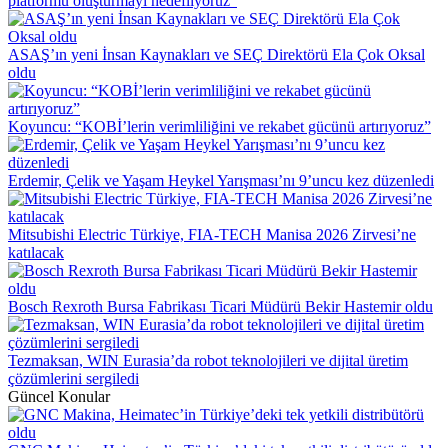
platformu oluşturmayı hedefliyoruz”
ASAŞ’ın yeni İnsan Kaynakları ve SEÇ Direktörü Ela Çok Oksal
oldu
Koyuncu: “KOBİ’lerin verimliliğini ve rekabet gücünü artırıyoruz”
Erdemir, Çelik ve Yaşam Heykel Yarışması’nı 9’uncu kez düzenledi
Mitsubishi Electric Türkiye, FIA-TECH Manisa 2026 Zirvesi’ne
katılacak
Bosch Rexroth Bursa Fabrikası Ticari Müdürü Bekir Hastemir oldu
Tezmaksan, WIN Eurasia’da robot teknolojileri ve dijital üretim
çözümlerini sergiledi
Güncel Konular