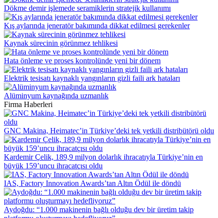
Dökme demir işlemede seramiklerin stratejik kullanımı
Kış aylarında jeneratör bakımında dikkat edilmesi gerekenler
Kaynak sürecinin görünmez tehlikesi
Hata önleme ve proses kontrolünde yeni bir dönem
Elektrik tesisatı kaynaklı yangınların gizli faili ark hataları
Alüminyum kaynağında uzmanlık
Firma Haberleri
GNC Makina, Heimatec’in Türkiye’deki tek yetkili distribütörü oldu
Kardemir Çelik, 189,9 milyon dolarlık ihracatıyla Türkiye’nin en
büyük 159’uncu ihracatçısı oldu
IAS, Factory Innovation Awards’tan Altın Ödül ile döndü
Aydoğdu: “1.000 makinenin bağlı olduğu dev bir üretim takip