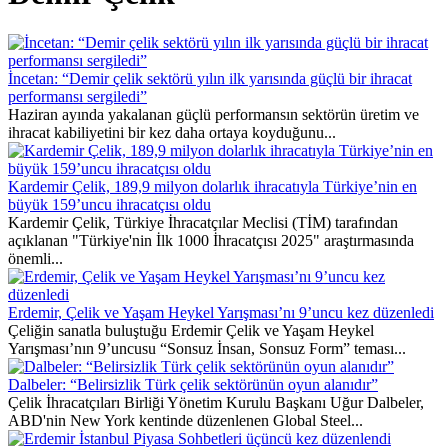
İncetan: “Demir çelik sektörü yılın ilk yarısında güçlü bir ihracat
performansı sergiledi”
Haziran ayında yakalanan güçlü performansın sektörün üretim ve
ihracat kabiliyetini bir kez daha ortaya koyduğunu...
Kardemir Çelik, 189,9 milyon dolarlık ihracatıyla Türkiye’nin en
büyük 159’uncu ihracatçısı oldu
Kardemir Çelik, Türkiye İhracatçılar Meclisi (TİM) tarafından
açıklanan "Türkiye'nin İlk 1000 İhracatçısı 2025" araştırmasında
önemli...
Erdemir, Çelik ve Yaşam Heykel Yarışması’nı 9’uncu kez düzenledi
Çeliğin sanatla buluştuğu Erdemir Çelik ve Yaşam Heykel
Yarışması’nın 9’uncusu “Sonsuz İnsan, Sonsuz Form” teması...
Dalbeler: “Belirsizlik Türk çelik sektörünün oyun alanıdır”
Çelik İhracatçıları Birliği Yönetim Kurulu Başkanı Uğur Dalbeler,
ABD'nin New York kentinde düzenlenen Global Steel...