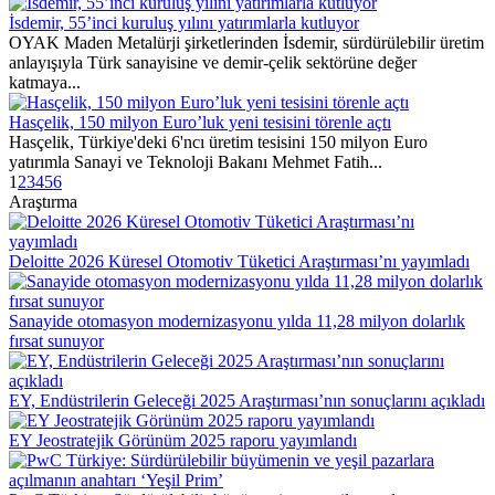
İsdemir, 55’inci kuruluş yılını yatırımlarla kutluyor
OYAK Maden Metalürji şirketlerinden İsdemir, sürdürülebilir üretim
anlayışıyla Türk sanayisine ve demir-çelik sektörüne değer
katmaya...
Hasçelik, 150 milyon Euro’luk yeni tesisini törenle açtı
Hasçelik, Türkiye'deki 6'ncı üretim tesisini 150 milyon Euro
yatırımla Sanayi ve Teknoloji Bakanı Mehmet Fatih...
1
2
3
4
5
6
Araştırma
Deloitte 2026 Küresel Otomotiv Tüketici Araştırması’nı yayımladı
Sanayide otomasyon modernizasyonu yılda 11,28 milyon dolarlık
fırsat sunuyor
EY, Endüstrilerin Geleceği 2025 Araştırması’nın sonuçlarını açıkladı
EY Jeostratejik Görünüm 2025 raporu yayımlandı