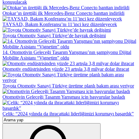
konuşulacak
Otokar’ın ürettiği ilk Mercedes-Benz Conecto banttan indirildi
TAYSAD, Bakım Konferansı’nı 11’inci kez düzenleyecek
Toyota Otomotiv Sanayi Türkiye’de bayrak değişimi
14. Otomotivin Geleceği Tasarım Yarışması’nın şampiyonu Dijital
Mobilite Asistanı “Vignetim” oldu
Otomotiv endüstrisinden yüzde 23 artışla 3,8 milyar dolar ihracat
Toyota Otomotiv Sanayi Türkiye üretime planlı bakım arası veriyor
Otomotivin Geleceği Tasarım Yarışması için başvurular başladı
Çelik: “2024 yılında da ihracattaki liderliğimizi korumayı başardık”