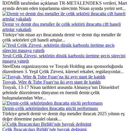
İDDMİB tarafından açıklanan TR-METALENDEKS verileri, Mart
ayında devam eden toparlanma sürecinin Nisan ayında yerini sert...
Demir ve demir dışı metaller ile çelik sektörü ihracatta çift haneli
artışlar yakaladı
Türkiye’nin nisan ayı ihracatında demir ve demir dışı metaller ile
çelik sektörleri çift haneli artışlar...
Yeşil Çelik Zirvesi, sektörün düşük karbonlu üretime geçiş sürecini
masaya yatırdı
SteelData organizasyonu ve Tosyalı Holding ana sponsorluğunda
düzenlenen 3. Yeşil Çelik Zirvesi, küresel rekabet, regülasyonlar...
Tosyalı, Wire & Tube Fuarı’na iki ayrı stant ile katıldı
Tosyalı, 13-17 Nisan tarihleri arasında Almanya’nın Düsseldorf
şehrinde düzenlenen dünyanın en önemli demir-çelik
buluşmalarından Wire...
Demir-çelik sektöründen ihracatta güçlü performans
Türkiye geneli demir ve demir dışı metaller ihracatı 2025 yılının eş
değer dönemine paralel olarak...
Çelik İhracatçıları Birliği’nde bayrak değişimi