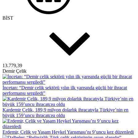
BİST
13.779,39
Demir Çelik
İncetan: “Demir çelik sektörü yılın ilk yarısında güçlü bir ihracat
performansı sergiledi”
Kardemir Çelik, 189,9 milyon dolarlık ihracatıyla Türkiye’nin en
büyük 159’uncu ihracatçısı oldu
Erdemir, Çelik ve Yaşam Heykel Yarışması’nı 9’uncu kez düzenledi