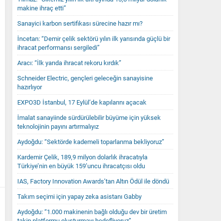
makine ihraç etti”
Sanayici karbon sertifikası sürecine hazır mı?
İncetan: “Demir çelik sektörü yılın ilk yarısında güçlü bir
ihracat performansı sergiledi”
Aracı: “İlk yarıda ihracat rekoru kırdık”
Schneider Electric, gençleri geleceğin sanayisine
hazırlıyor
EXPO3D İstanbul, 17 Eylül’de kapılarını açacak
İmalat sanayiinde sürdürülebilir büyüme için yüksek
teknolojinin payını artırmalıyız
Aydoğdu: “Sektörde kademeli toparlanma bekliyoruz”
Kardemir Çelik, 189,9 milyon dolarlık ihracatıyla
Türkiye’nin en büyük 159’uncu ihracatçısı oldu
IAS, Factory Innovation Awards’tan Altın Ödül ile döndü
Takım seçimi için yapay zeka asistanı Gabby
Aydoğdu: “1.000 makinenin bağlı olduğu dev bir üretim
takip platformu oluşturmayı hedefliyoruz”