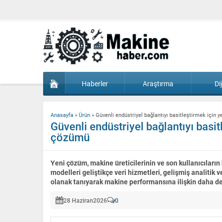
Haberler
Araştırma
Di
Anasayfa
»
Ürün
»
Güvenli endüstriyel bağlantıyı basitleştirmek için
Güvenli endüstriyel bağlantıyı basi
çözümü
Yeni çözüm, makine üreticilerinin ve son kullanıcıların h
modelleri geliştikçe veri hizmetleri, gelişmiş analiti
olanak tanıyarak makine performansına ilişkin daha de
28 Haziran
2026
0