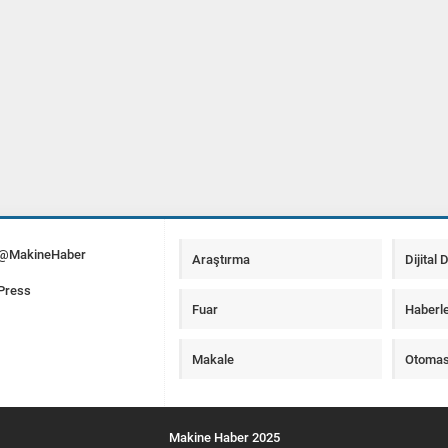
 @MakineHaber
Araştırma
Dijital
Press
Fuar
Haberl
Makale
Otoma
Makine Haber 2025