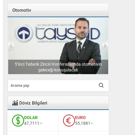
Otomotiv
k
5’inci Tedarik Zinciri Konferansı’nda otomotivin
Otokar’ın üre
geleceği konuşulacak
Döviz Bilgileri
DOLAR
EURO
47,7111
55,1881