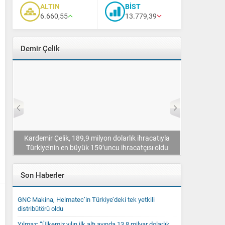
ALTIN
BİST
6.660,55
13.779,39
Demir Çelik
üçlü
Kardemir Çelik, 189,9 milyon dolarlık ihracatıyla
Erdemir, Çel
Türkiye’nin en büyük 159’uncu ihracatçısı oldu
Son Haberler
GNC Makina, Heimatec’in Türkiye’deki tek yetkili
distribütörü oldu
Yılmaz: “Ülkemiz yılın ilk altı ayında 13,8 milyar dolarlık