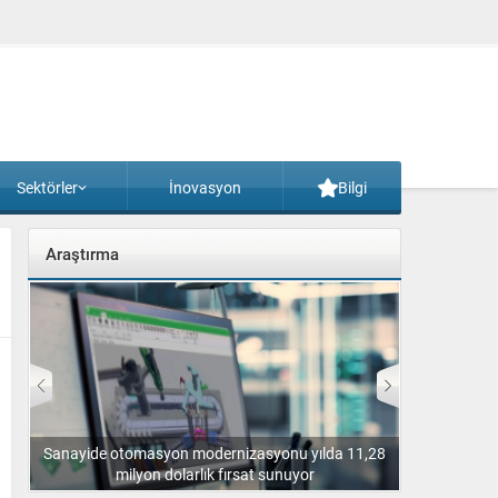
Sektörler
İnovasyon
Bilgi
Araştırma
sı’nı
Sanayide otomasyon modernizasyonu yılda 11,28
EY, Endüst
milyon dolarlık fırsat sunuyor