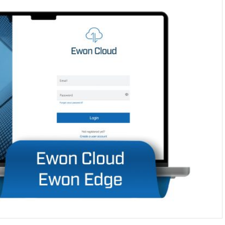
TAYSAD, otomotiv tedarik sanayisinin gelece
stratejilerini ele aldı