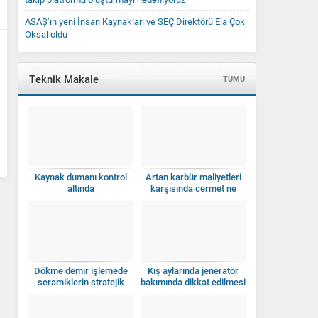
ASAŞ’ın yeni İnsan Kaynakları ve SEÇ Direktörü Ela Çok
Oksal oldu
Teknik Makale
TÜMÜ
Kaynak dumanı kontrol
Artan karbür maliyetleri
altında
karşısında cermet ne
zaman anlamlı bir seçim
olur?
Dökme demir işlemede
Kış aylarında jeneratör
seramiklerin stratejik
bakımında dikkat edilmesi
kullanımı
gerekenler