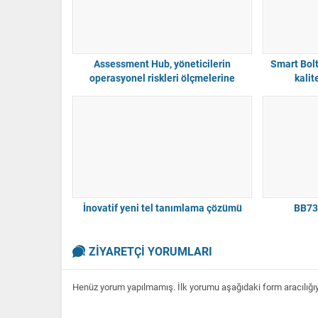
Assessment Hub, yöneticilerin
Smart Bolti
operasyonel riskleri ölçmelerine
kalit
yardımcı oluyor
İnovatif yeni tel tanımlama çözümü
BB73
ZİYARETÇİ YORUMLARI
Henüz yorum yapılmamış. İlk yorumu aşağıdaki form aracılığıyla