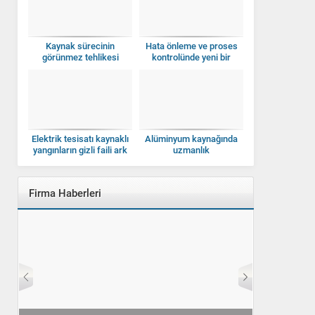
Kaynak sürecinin
Hata önleme ve proses
görünmez tehlikesi
kontrolünde yeni bir
dönem
Elektrik tesisatı kaynaklı
Alüminyum kaynağında
yangınların gizli faili ark
uzmanlık
hataları
Firma Haberleri