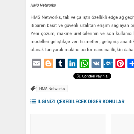
HMS Networks
HMS Networks, tak ve çalıştır özellikli edge ağ geçit
itibaren basit ve güvenli uzaktan erişim sağlayan b
Yeni çözüm, makine üreticilerinin ve son kullanıcıla
modelleri geliştikçe veri hizmetleri, gelişmiş anali
olanak tanıyarak makine performansına ilişkin daha 
Email
Blogger
Tumblr
LinkedIn
WhatsApp
VK
Folk
Pi
HMS Networks
İLGİNİZİ ÇEKEBİLECEK DİĞER KONULAR