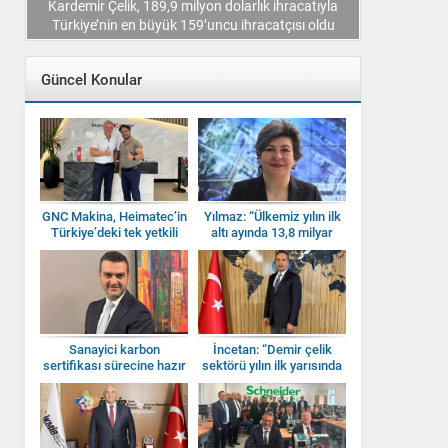
li
Kardemir Çelik, 189,9 milyon dolarlık ihracatıyla
IAS, Factor
Türkiye’nin en büyük 159’uncu ihracatçısı oldu
Güncel Konular
GNC Makina, Heimatec’in
Yılmaz: “Ülkemiz yılın ilk
Türkiye’deki tek yetkili
altı ayında 13,8 milyar
distribütörü oldu
dolarlık makine ihraç etti”
Sanayici karbon
İncetan: “Demir çelik
sertifikası sürecine hazır
sektörü yılın ilk yarısında
mı?
güçlü bir ihracat
performansı sergiledi”