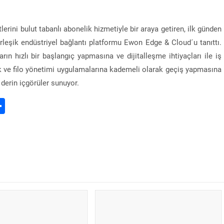
lerini bulut tabanlı abonelik hizmetiyle bir araya getiren, ilk günden
irleşik endüstriyel bağlantı platformu Ewon Edge & Cloud´u tanıttı.
rın hızlı bir başlangıç yapmasına ve dijitalleşme ihtiyaçları ile iş
tik ve filo yönetimi uygulamalarına kademeli olarak geçiş yapmasına
derin içgörüler sunuyor.
d
nterest
Share
İncetan: “Demir çelik sektörü yılın ilk yarısında g
bir ihracat performansı sergiledi”