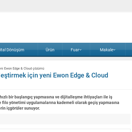
jital Dönüşüm
Ürün
Fuar
Makale
 yeni Ewon Edge & Cloud çözümü
tleştirmek için yeni Ewon Edge & Cloud
ızlı bir başlangıç yapmasına ve dijitalleşme ihtiyaçları ile iş
k ve filo yönetimi uygulamalarına kademeli olarak geçiş yapmasına
rin içgörüler sunuyor.
Deloitte 2026 Küresel Otomotiv Tüketici Araştırma
yayımladı