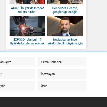
Aracı: “İlk yarıda ihracat
Schneider Electric,
rekoru kırdık”
gençleri geleceğin
sanayisine hazırlıyor
EXPO3D İstanbul, 17
İmalat sanayiinde
Eylül’de kapılarını açacak
sürdürülebilir büyüme için
yüksek teknolojinin payını
artırmalıyız
 Dönüşüm
Firma Haberleri
er
İnovasyon
syon
Ürün