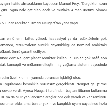
arayışını hafife almadıklarını kaydeden Manuel Frey: “Gerçekten uzun
 gibi uygun hale getirilebilecek ve mutlaka Alman üretimi olması
”
 bulunan redüktör uzmanı Neugart’tan yana yaptı.
ndan en önemli kriter, yüksek hassasiyet ya da redüktörlerin çok
amanda, redüktörlerin sürekli dayanıklılığı da nominal aralıktaki
yüksek ömrü garanti ediliyor.
inde dört Neugart planet redüktör kullanılır. Bunlar; çok hafif, son
atak konsepti ve mükemmelleştirilmiş yağlama sistemi sayesinde
retim özelliklerinin yanında sorunsuz işbirliği oldu.
in uygulaması kesinlikle sorunsuz gerçekleşti. Neugart geliştirme
 cevap verdi. Ayrıca Neugart tarafından baştan itibaren kullanıma
 TDF ya da NCP yapılandırma araçlarında çok yararlı ve kapsamlıydı.
 sorunlar oldu; ama bunlar yakın ve karşılıklı uyum sayesinde hızla