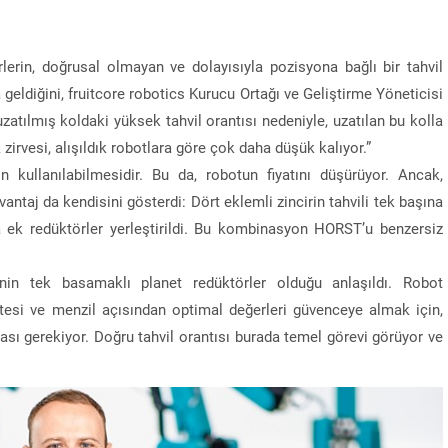
irlerin, doğrusal olmayan ve dolayısıyla pozisyona bağlı bir tahvil
geldiğini, fruitcore robotics Kurucu Ortağı ve Geliştirme Yöneticisi
uzatılmış koldaki yüksek tahvil orantısı nedeniyle, uzatılan bu kolla
zirvesi, alışıldık robotlara göre çok daha düşük kalıyor.”
kullanılabilmesidir. Bu da, robotun fiyatını düşürüyor. Ancak,
antaj da kendisini gösterdi: Dört eklemli zincirin tahvili tek başına
 ek redüktörler yerleştirildi. Bu kombinasyon HORST’u benzersiz
in tek basamaklı planet redüktörler olduğu anlaşıldı. Robot
esi ve menzil açısından optimal değerleri güvenceye almak için,
ası gerekiyor. Doğru tahvil orantısı burada temel görevi görüyor ve