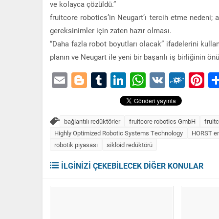
ve kolayca çözüldü.”
fruitcore robotics’in Neugart’ı tercih etme nedeni;
gereksinimler için zaten hazır olması.
“Daha fazla robot boyutları olacak” ifadelerini kul
planın ve Neugart ile yeni bir başarılı iş birliğinin 
Email
Blogger
Tumblr
LinkedIn
WhatsApp
VK
Folk
Pi
bağlantılı redüktörler
fruitcore robotics GmbH
fruit
Highly Optimized Robotic Systems Technology
HORST end
robotik piyasası
sikloid redüktörü
İLGİNİZİ ÇEKEBİLECEK DİĞER KONULAR