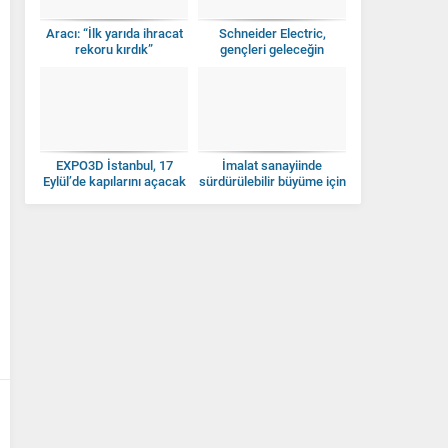
Aracı: “İlk yarıda ihracat
Schneider Electric,
rekoru kırdık”
gençleri geleceğin
sanayisine hazırlıyor
EXPO3D İstanbul, 17
İmalat sanayiinde
Eylül’de kapılarını açacak
sürdürülebilir büyüme için
yüksek teknolojinin payını
artırmalıyız