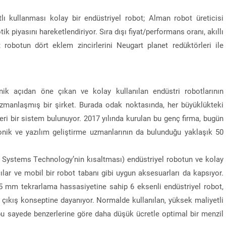
ı kullanması kolay bir endüstriyel robot; Alman robot üreticisi
tik piyasını hareketlendiriyor. Sıra dışı fiyat/performans oranı, akıllı
robotun dört eklem zincirlerini Neugart planet redüktörleri ile
ik açıdan öne çıkan ve kolay kullanılan endüstri robotlarının
uzmanlaşmış bir şirket. Burada odak noktasında, her büyüklükteki
eri bir sistem bulunuyor. 2017 yılında kurulan bu genç firma, bugün
onik ve yazılım geliştirme uzmanlarının da bulunduğu yaklaşık 50
İncetan: “Demir çelik sektörü yılın ilk yarısında g
bir ihracat performansı sergiledi”
Systems Technology’nin kısaltması) endüstriyel robotun ve kolay
cılar ve mobil bir robot tabanı gibi uygun aksesuarları da kapsıyor.
05 mm tekrarlama hassasiyetine sahip 6 eksenli endüstriyel robot,
r çıkış konseptine dayanıyor. Normalde kullanılan, yüksek maliyetli
u sayede benzerlerine göre daha düşük ücretle optimal bir menzil