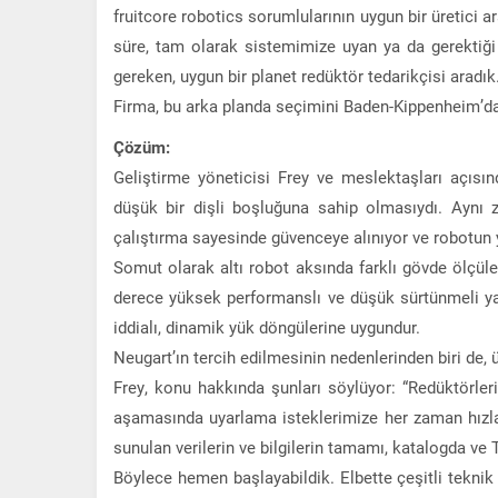
fruitcore robotics sorumlularının uygun bir üretici 
süre, tam olarak sistemimize uyan ya da gerektiği
gereken, uygun bir planet redüktör tedarikçisi aradık.
Firma, bu arka planda seçimini Baden-Kippenheim’da
Çözüm:
Geliştirme yöneticisi Frey ve meslektaşları açısı
düşük bir dişli boşluğuna sahip olmasıydı. Aynı z
çalıştırma sayesinde güvenceye alınıyor ve robotun 
Somut olarak altı robot aksında farklı gövde ölçüler
derece yüksek performanslı ve düşük sürtünmeli y
iddialı, dinamik yük döngülerine uygundur.
Neugart’ın tercih edilmesinin nedenlerinden biri de, ü
Frey, konu hakkında şunları söylüyor: “Redüktörler
aşamasında uyarlama isteklerimize her zaman hızla
sunulan verilerin ve bilgilerin tamamı, katalogda ve
Böylece hemen başlayabildik. Elbette çeşitli teknik