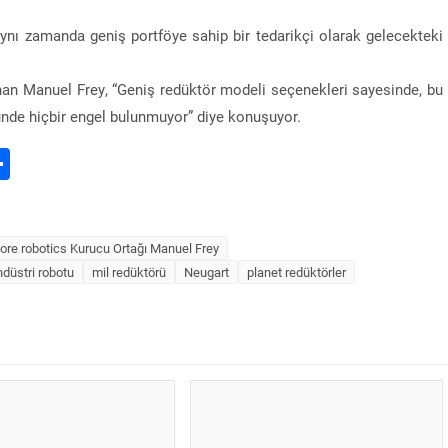
GNC Makina, Heimatec’in Türkiye’deki tek yetki
distribütörü oldu
 aynı zamanda geniş portföye sahip bir tedarikçi olarak gelecekteki
lanan Manuel Frey, “Geniş redüktör modeli seçenekleri sayesinde, bu
önünde hiçbir engel bulunmuyor” diye konuşuyor.
d
nterest
Share
core robotics Kurucu Ortağı Manuel Frey
üstri robotu
mil redüktörü
Neugart
planet redüktörler