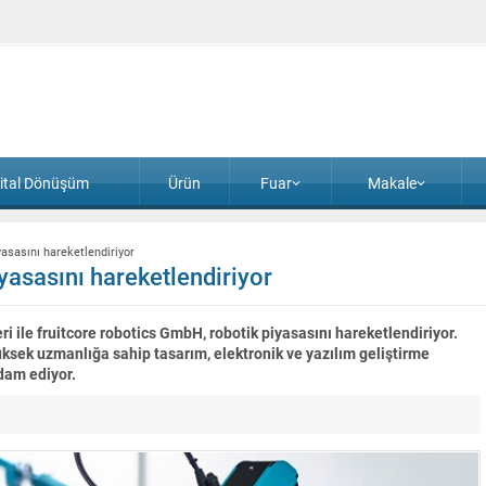
jital Dönüşüm
Ürün
Fuar
Makale
yasasını hareketlendiriyor
yasasını hareketlendiriyor
i ile fruitcore robotics GmbH, robotik piyasasını hareketlendiriyor.
üksek uzmanlığa sahip tasarım, elektronik ve yazılım geliştirme
dam ediyor.
Deloitte 2026 Küresel Otomotiv Tüketici Araştırma
yayımladı