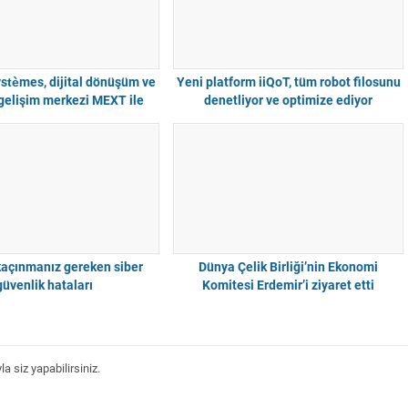
stèmes, dijital dönüşüm ve
Yeni platform iiQoT, tüm robot filosunu
 gelişim merkezi MEXT ile
denetliyor ve optimize ediyor
olojik ortaklık kurdu
kaçınmanız gereken siber
Dünya Çelik Birliği’nin Ekonomi
güvenlik hataları
Komitesi Erdemir’i ziyaret etti
 siz yapabilirsiniz.