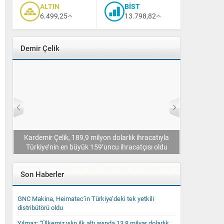
ALTIN
BİST
6.499,25
13.798,82
Demir Çelik
üçlü
Kardemir Çelik, 189,9 milyon dolarlık ihracatıyla
Erdemir, Çel
Türkiye’nin en büyük 159’uncu ihracatçısı oldu
Son Haberler
GNC Makina, Heimatec’in Türkiye’deki tek yetkili
distribütörü oldu
Yılmaz: “Ülkemiz yılın ilk altı ayında 13,8 milyar dolarlık