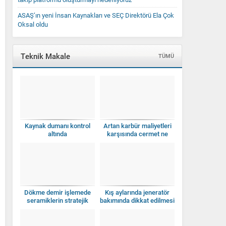
ASAŞ’ın yeni İnsan Kaynakları ve SEÇ Direktörü Ela Çok
Oksal oldu
Teknik Makale
TÜMÜ
Kaynak dumanı kontrol
Artan karbür maliyetleri
altında
karşısında cermet ne
zaman anlamlı bir seçim
olur?
Dökme demir işlemede
Kış aylarında jeneratör
seramiklerin stratejik
bakımında dikkat edilmesi
kullanımı
gerekenler