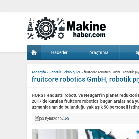
Haberler
Araştırma
Di
Anasayfa
»
Robotik Teknolojiler
»
fruitcore robotics GmbH, robotik pi
fruitcore robotics GmbH, robotik pi
HORST endüstri robotu ve Neugart’ın planet redüktörler
2017’de kurulan fruitcore robotics, bugün aralarında y
uzmanlarının da bulunduğu yaklaşık 50 personeli istih
03 Eylül
2020
0