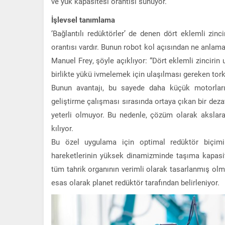
ve yük kapasitesi orantısı sunuyor.
İşlevsel tanımlama
‘Bağlantılı redüktörler’ de denen dört eklemli zinc
orantısı vardır. Bunun robot kol açısından ne anlama 
Manuel Frey, şöyle açıklıyor: “Dört eklemli zincirin 
birlikte yükü ivmelemek için ulaşılması gereken tork 
Bunun avantajı, bu sayede daha küçük motorların 
geliştirme çalışması sırasında ortaya çıkan bir dezav
yeterli olmuyor. Bu nedenle, çözüm olarak akslara
kılıyor.
Bu özel uygulama için optimal redüktör biçimin
hareketlerinin yüksek dinamizminde taşıma kapasit
tüm tahrik organının verimli olarak tasarlanmış olm
esas olarak planet redüktör tarafından belirleniyor.