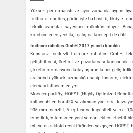
Yüksek performanslı ve aynı zamanda uygun fiyatl
fruitcore robotics, görünüşte bu basit iş fikriyle robo
teknik ayrıntılar sayesinde mümkün oluyor. Buna; 
kombine eden yenilikçi çalışma konsepti de dâhil.
fruitcore robotics GmbH 2017 yılında kuruldu
Konstanz merkezli fruitcore robotics GmbH, tekn
geliştirilmesi, üretimi ve pazarlaması konusunda 
şirketin otomasyonu kolaylaştıran kendi geliştirdikl
aralarında yüksek uzmanlığa sahip tasarım, elektr
elemanı istihdam ediyor.
Modüler portföy; HORST (Highly Optimized Robotic 
kullanılabilen horstFX yazılımının yanı sıra, kavrayı
905 mm menzilli, 5 kg taşıma kapasiteli ve +/- 0,
robotik için tamamen yeni ve dört eklem zincirli bi
mil ya da sikloid redüktöründen vazgeçen HORST, b