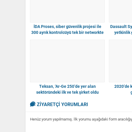
İDA Proses, siber güvenlik projesi ile
Dassault Sy
300 ayrık kontrolcüyü tek bir networkte
yetkinlik
topladı
tekn
Teksan, ‘Ar-Ge 250’de yer alan
2020’de 
sektöründeki ilk ve tek şirket oldu
ZİYARETÇİ YORUMLARI
Henüz yorum yapılmamış. İlk yorumu aşağıdaki form aracılığıyla