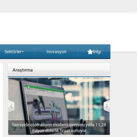
Sektörler
İnovasyon
Bilgi
Araştırma
sı’nı
Sanayide otomasyon modernizasyonu yılda 11,28
EY, Endüst
milyon dolarlık fırsat sunuyor