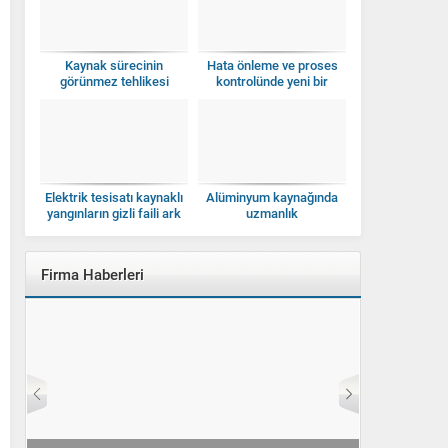
Kaynak sürecinin
Hata önleme ve proses
görünmez tehlikesi
kontrolünde yeni bir
dönem
Elektrik tesisatı kaynaklı
Alüminyum kaynağında
yangınların gizli faili ark
uzmanlık
hataları
Firma Haberleri