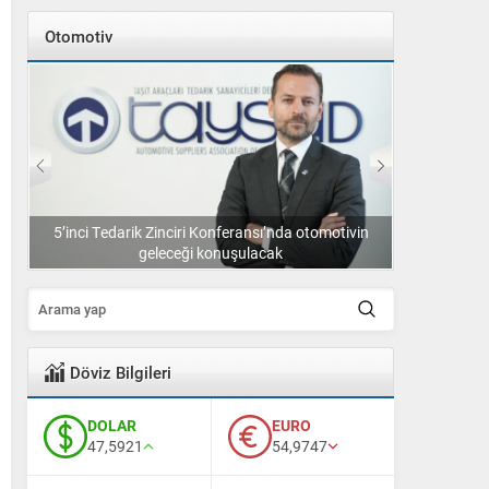
Otomotiv
k
5’inci Tedarik Zinciri Konferansı’nda otomotivin
Otokar’ın üre
geleceği konuşulacak
Döviz Bilgileri
DOLAR
EURO
47,5921
54,9747