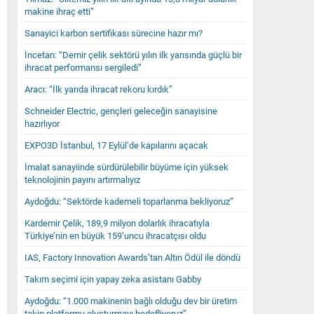
makine ihraç etti”
Sanayici karbon sertifikası sürecine hazır mı?
İncetan: “Demir çelik sektörü yılın ilk yarısında güçlü bir
ihracat performansı sergiledi”
Aracı: “İlk yarıda ihracat rekoru kırdık”
Schneider Electric, gençleri geleceğin sanayisine
hazırlıyor
EXPO3D İstanbul, 17 Eylül’de kapılarını açacak
İmalat sanayiinde sürdürülebilir büyüme için yüksek
teknolojinin payını artırmalıyız
Aydoğdu: “Sektörde kademeli toparlanma bekliyoruz”
Kardemir Çelik, 189,9 milyon dolarlık ihracatıyla
Türkiye’nin en büyük 159’uncu ihracatçısı oldu
IAS, Factory Innovation Awards’tan Altın Ödül ile döndü
Takım seçimi için yapay zeka asistanı Gabby
Aydoğdu: “1.000 makinenin bağlı olduğu dev bir üretim
takip platformu oluşturmayı hedefliyoruz”