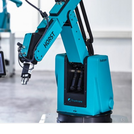
TAYSAD, otomotiv tedarik sanayisinin gelece
stratejilerini ele aldı